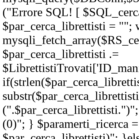
("Errore SQL! [ $SQL_cerca_
$par_cerca_librettisti = "";
mysqli_fetch_array($RS_cerc
$par_cerca_librettisti .=
$LibrettistiTrovati['ID_manif
if(strlen($par_cerca_libretti
substr($par_cerca_librettisti
(".$par_cerca_librettisti.")"
(0)"; } $paramerti_ricerc
$par_cerca_librettisti)"; }e