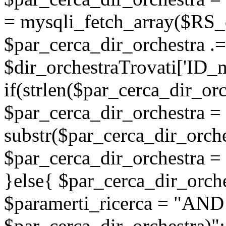
= mysqli_fetch_array($RS_c
$par_cerca_dir_orchestra .=
$dir_orchestraTrovati['ID_ma
if(strlen($par_cerca_dir_orc
$par_cerca_dir_orchestra =
substr($par_cerca_dir_orche
$par_cerca_dir_orchestra = 
}else{ $par_cerca_dir_orche
$paramerti_ricerca = "AND
$par_cerca_dir_orchestra)";