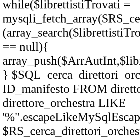
while($librettistiTrovati =
mysqli_fetch_array($RS_cerc
(array_search($librettistiTr
== null){
array_push($ArrAutInt,$libr
} $SQL_cerca_direttori_o
ID_manifesto FROM dirett
direttore_orchestra LIKE
'%".escapeLikeMySqlEscape
$RS_cerca_direttori_orches