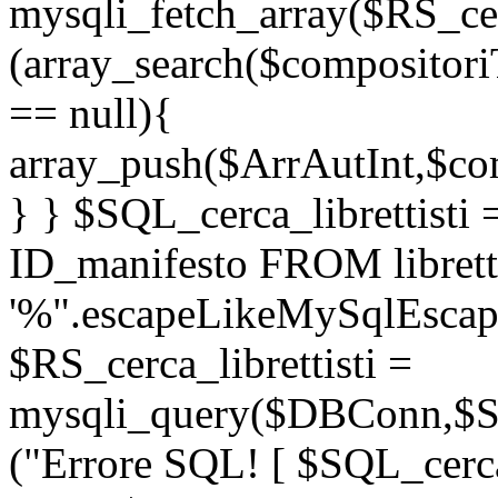
mysqli_fetch_array($RS_cer
(array_search($compositori
== null){
array_push($ArrAutInt,$com
} } $SQL_cerca_librettis
ID_manifesto FROM librett
'%".escapeLikeMySqlEscape
$RS_cerca_librettisti =
mysqli_query($DBConn,$SQL
("Errore SQL! [ $SQL_cerca_