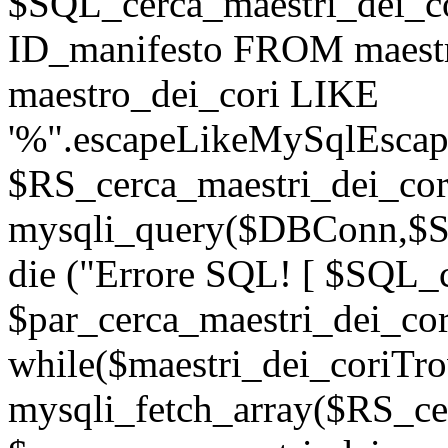
$SQL_cerca_maestri_dei_
ID_manifesto FROM maest
maestro_dei_cori LIKE
'%".escapeLikeMySqlEscape
$RS_cerca_maestri_dei_cor
mysqli_query($DBConn,$SQ
die ("Errore SQL! [ $SQL_c
$par_cerca_maestri_dei_cor
while($maestri_dei_coriTro
mysqli_fetch_array($RS_ce