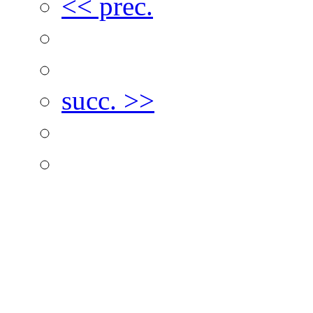
<< prec.
succ. >>