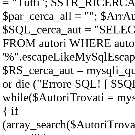
= "Tutti"; $STR_RICERCA
$par_cerca_all = ""; $ArrAu
$SQL_cerca_aut = "SELEC
FROM autori WHERE auto
'%".escapeLikeMySqlEscape
$RS_cerca_aut = mysqli_
or die ("Errore SQL! [ $SQ
while($AutoriTrovati = mys
{ if
(array_search($AutoriTrova