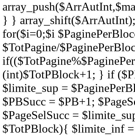
array_push($ArrAutInt,$mae
} } array_shift($ArrAutInt)
for($i=0;$i
$PaginePerBloc
$TotPagine/$PaginePerBloc
if(($TotPagine%$PaginePer
(int)$TotPBlock+1; } if ($P
$limite_sup = $PaginePerB
$PBSucc = $PB+1; $PageSel
$PageSelSucc = $limite_sup
$TotPBlock){ $limite_inf 