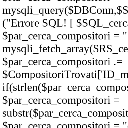
mysqli_query($DBConn,$SQ
("Errore SQL! [ $SQL_cerca
$par_cerca_compositori = "
mysqli_fetch_array($RS_ce
$par_cerca_compositori .=
$CompositoriTrovati['ID_man
if(strlen($par_cerca_compos
$par_cerca_compositori =
substr($par_cerca_composito
$par_cerca_compositori = "