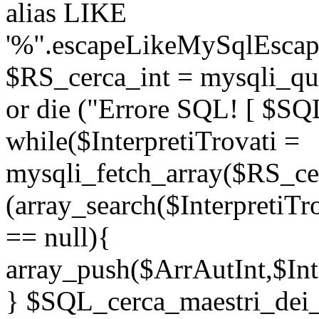
alias LIKE
'%".escapeLikeMySqlEscape
$RS_cerca_int = mysqli_q
or die ("Errore SQL! [ $SQL
while($InterpretiTrovati =
mysqli_fetch_array($RS_cer
(array_search($InterpretiTr
== null){
array_push($ArrAutInt,$Inte
} $SQL_cerca_maestri_de