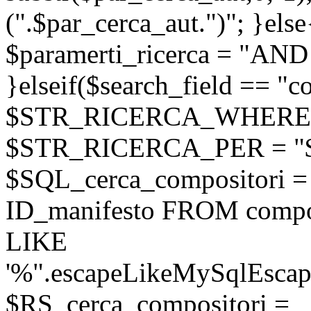
(".$par_cerca_aut.")"; }else
$paramerti_ricerca = "AND
}elseif($search_field == "c
$STR_RICERCA_WHERE = 
$STR_RICERCA_PER = "
$SQL_cerca_compositori
ID_manifesto FROM compo
LIKE
'%".escapeLikeMySqlEscape
$RS_cerca_compositori =