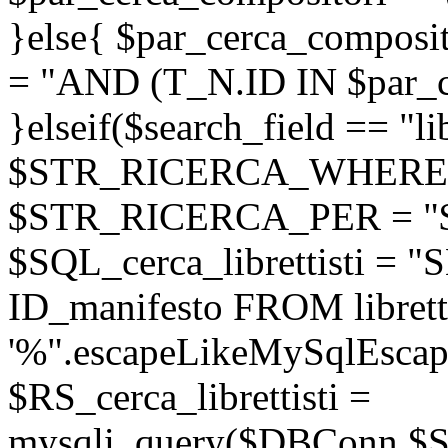
}else{ $par_cerca_composito
= "AND (T_N.ID IN $par_c
}elseif($search_field == "lib
$STR_RICERCA_WHERE = "l
$STR_RICERCA_PER = "
$SQL_cerca_librettisti =
ID_manifesto FROM librett
'%".escapeLikeMySqlEscape
$RS_cerca_librettisti =
mysqli_query($DBConn,$SQL