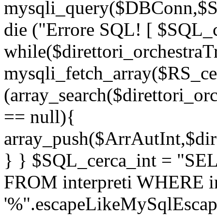
mysqli_query($DBConn,$SQL
die ("Errore SQL! [ $SQL_ce
while($direttori_orchestraT
mysqli_fetch_array($RS_cerc
(array_search($direttori_or
== null){
array_push($ArrAutInt,$dire
} } $SQL_cerca_int = "S
FROM interpreti WHERE in
'%".escapeLikeMySqlEscap