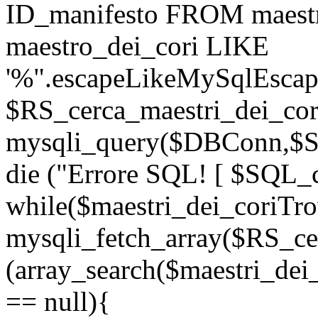
ID_manifesto FROM maest
maestro_dei_cori LIKE
'%".escapeLikeMySqlEscape
$RS_cerca_maestri_dei_cor
mysqli_query($DBConn,$SQ
die ("Errore SQL! [ $SQL_c
while($maestri_dei_coriTro
mysqli_fetch_array($RS_cer
(array_search($maestri_dei
== null){