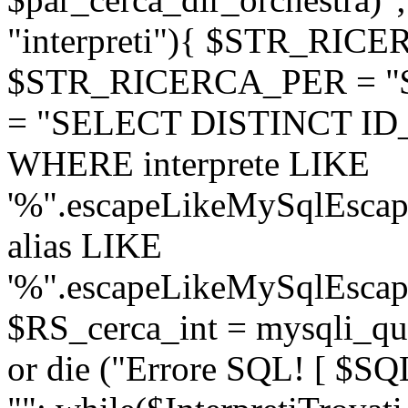
"interpreti"){ $STR_RICE
$STR_RICERCA_PER = "
= "SELECT DISTINCT ID_m
WHERE interprete LIKE
'%".escapeLikeMySqlEscap
alias LIKE
'%".escapeLikeMySqlEscape
$RS_cerca_int = mysqli_q
or die ("Errore SQL! [ $SQL