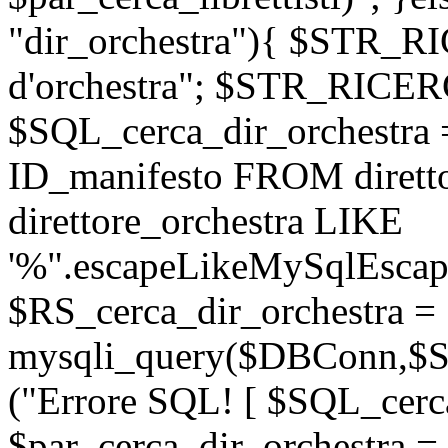
"dir_orchestra"){ $STR_
d'orchestra"; $STR_RICE
$SQL_cerca_dir_orchestr
ID_manifesto FROM dirett
direttore_orchestra LIKE
'%".escapeLikeMySqlEscape
$RS_cerca_dir_orchestra =
mysqli_query($DBConn,$SQ
("Errore SQL! [ $SQL_cerca
$par_cerca_dir_orchestra = 