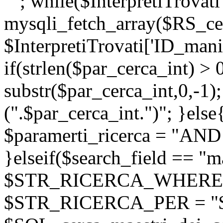
""; while($InterpretiTrovati
mysqli_fetch_array($RS_cer
$InterpretiTrovati['ID_manif
if(strlen($par_cerca_int) > 
substr($par_cerca_int,0,-1);
(".$par_cerca_int.")"; }else
$paramerti_ricerca = "AND
}elseif($search_field == "m
$STR_RICERCA_WHERE = "
$STR_RICERCA_PER = "