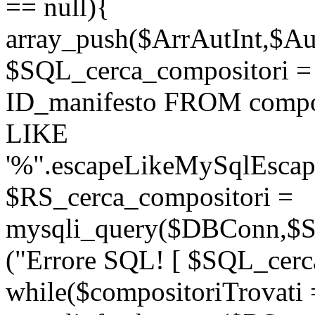
== null){
array_push($ArrAutInt,$Aut
$SQL_cerca_compositori
ID_manifesto FROM compo
LIKE
'%".escapeLikeMySqlEscape
$RS_cerca_compositori =
mysqli_query($DBConn,$SQ
("Errore SQL! [ $SQL_cerca
while($compositoriTrovati 