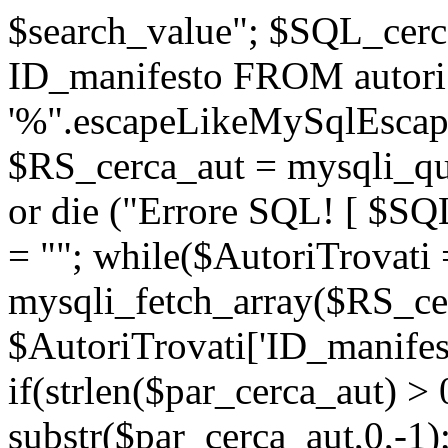
$search_value"; $SQL_ce
ID_manifesto FROM autor
'%".escapeLikeMySqlEscape
$RS_cerca_aut = mysqli_
or die ("Errore SQL! [ $SQ
= ""; while($AutoriTrovati 
mysqli_fetch_array($RS_cer
$AutoriTrovati['ID_manifest
if(strlen($par_cerca_aut) >
substr($par_cerca_aut,0,-1)