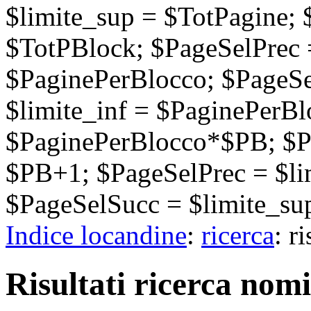
$limite_sup = $TotPagine;
$TotPBlock; $PageSelPrec =
$PaginePerBlocco; $PageSel
$limite_inf = $PaginePerB
$PaginePerBlocco*$PB; $P
$PB+1; $PageSelPrec = $li
$PageSelSucc = $limite_sup
Indice locandine
:
ricerca
: r
Risultati ricerca nomi