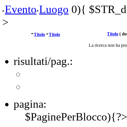
Evento
Luogo
0){ $STR_dat
>
Titolo
( do
Titolo
Titolo
La ricerca non ha prod
risultati/pag.:
pagina:
$PaginePerBlocco){?