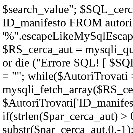
$search_value"; $SQL_ce
ID_manifesto FROM autor
'%".escapeLikeMySqlEscape
$RS_cerca_aut = mysqli_
or die ("Errore SQL! [ $SQ
= ""; while($AutoriTrovati 
mysqli_fetch_array($RS_cer
$AutoriTrovati['ID_manifest
if(strlen($par_cerca_aut) >
substr($par_cerca_aut,0,-1)