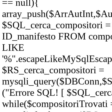
== null){
array_push($ArrAutInt,$Aut
$SQL_cerca_compositori
ID_manifesto FROM compo
LIKE
'%".escapeLikeMySqlEscape
$RS_cerca_compositori =
mysqli_query($DBConn,$SQ
("Errore SQL! [ $SQL_cerca
while($compositoriTrovati 