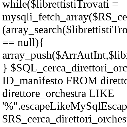
while($librettistiTrovati =
mysqli_fetch_array($RS_cerc
(array_search($librettistiTr
== null){
array_push($ArrAutInt,$libr
} $SQL_cerca_direttori_o
ID_manifesto FROM dirett
direttore_orchestra LIKE
'%".escapeLikeMySqlEscape
$RS_cerca_direttori_orches