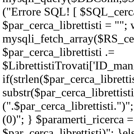
("Errore SQL! [ $SQL_cerca_
$par_cerca_librettisti = "";
mysqli_fetch_array($RS_cerc
$par_cerca_librettisti .=
$LibrettistiTrovati['ID_manif
if(strlen($par_cerca_libretti
substr($par_cerca_librettisti
(".$par_cerca_librettisti.")"
(0)"; } $paramerti_ricerc
$par_cerca_librettisti)"; }e