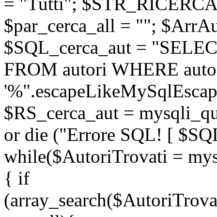
= "Tutti"; $STR_RICERCA
$par_cerca_all = ""; $ArrAu
$SQL_cerca_aut = "SELEC
FROM autori WHERE auto
'%".escapeLikeMySqlEscape
$RS_cerca_aut = mysqli_
or die ("Errore SQL! [ $SQ
while($AutoriTrovati = mys
{ if
(array_search($AutoriTrova