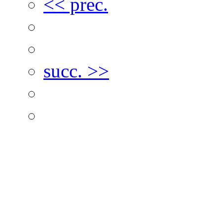
<< prec.
succ. >>