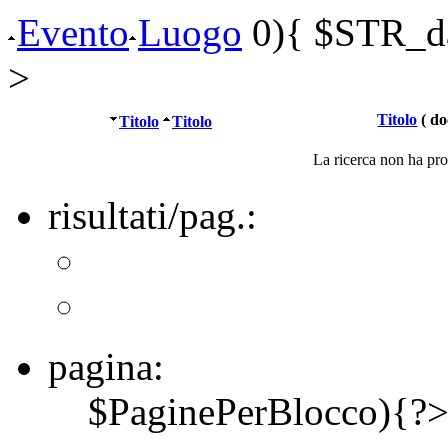
Evento
Luogo
0){ $STR_dat
>
Titolo
( do
Titolo
Titolo
La ricerca non ha prod
risultati/pag.:
pagina:
$PaginePerBlocco){?