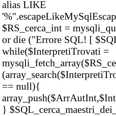
alias LIKE
'%".escapeLikeMySqlEscape
$RS_cerca_int = mysqli_q
or die ("Errore SQL! [ $SQL
while($InterpretiTrovati =
mysqli_fetch_array($RS_cer
(array_search($InterpretiTr
== null){
array_push($ArrAutInt,$Inte
} $SQL_cerca_maestri_de