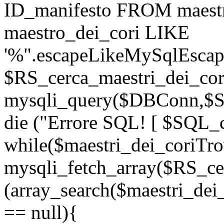
ID_manifesto FROM maest
maestro_dei_cori LIKE
'%".escapeLikeMySqlEscape
$RS_cerca_maestri_dei_cor
mysqli_query($DBConn,$SQ
die ("Errore SQL! [ $SQL_c
while($maestri_dei_coriTro
mysqli_fetch_array($RS_cer
(array_search($maestri_dei
== null){