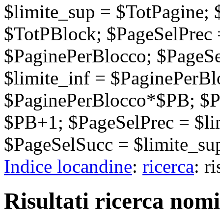
$limite_sup = $TotPagine;
$TotPBlock; $PageSelPrec =
$PaginePerBlocco; $PageSel
$limite_inf = $PaginePerB
$PaginePerBlocco*$PB; $P
$PB+1; $PageSelPrec = $li
$PageSelSucc = $limite_sup
Indice locandine
:
ricerca
: r
Risultati ricerca nomi