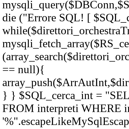
mysqli_query($DBConn,$SQL
die ("Errore SQL! [ $SQL_ce
while($direttori_orchestraT
mysqli_fetch_array($RS_cerc
(array_search($direttori_or
== null){
array_push($ArrAutInt,$dire
} } $SQL_cerca_int = "S
FROM interpreti WHERE in
'%".escapeLikeMySqlEscap