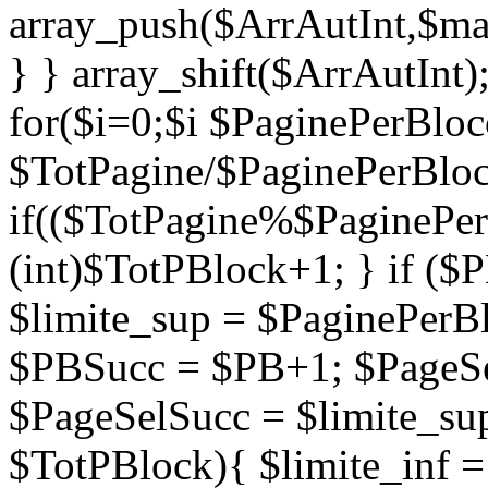
array_push($ArrAutInt,$mae
} } array_shift($ArrAutInt)
for($i=0;$i
$PaginePerBloc
$TotPagine/$PaginePerBloc
if(($TotPagine%$PaginePer
(int)$TotPBlock+1; } if ($P
$limite_sup = $PaginePerB
$PBSucc = $PB+1; $PageSel
$PageSelSucc = $limite_sup
$TotPBlock){ $limite_inf 