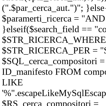
(".$par_cerca_aut.")"; }else
$paramerti_ricerca = "AND
}elseif($search_field == "c
$STR_RICERCA_WHERE = 
$STR_RICERCA_PER = "
$SQL_cerca_compositori
ID_manifesto FROM compo
LIKE
'%".escapeLikeMySqlEscape
$RS_cerca_compositori =