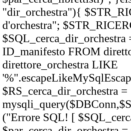
"dir_orchestra"){ $STR_
d'orchestra"; $STR_RICE
$SQL_cerca_dir_orchestr
ID_manifesto FROM dirett
direttore_orchestra LIKE
'%".escapeLikeMySqlEscape
$RS_cerca_dir_orchestra =
mysqli_query($DBConn,$SQ
("Errore SQL! [ $SQL_cerca
$par_cerca_dir_orchestra = 