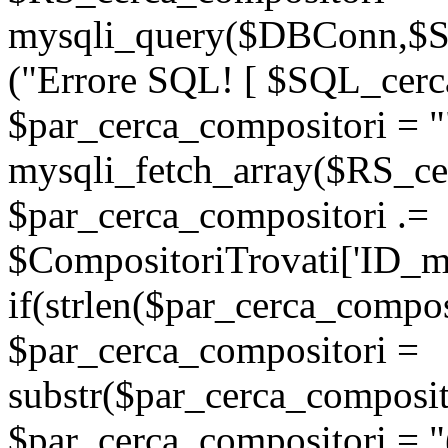
mysqli_query($DBConn,$SQ
("Errore SQL! [ $SQL_cerca
$par_cerca_compositori = "
mysqli_fetch_array($RS_ce
$par_cerca_compositori .=
$CompositoriTrovati['ID_man
if(strlen($par_cerca_compos
$par_cerca_compositori =
substr($par_cerca_composito
$par_cerca_compositori = "