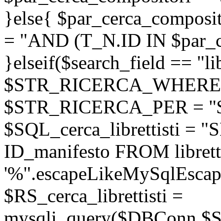
}else{ $par_cerca_composito
= "AND (T_N.ID IN $par_c
}elseif($search_field == "lib
$STR_RICERCA_WHERE = "l
$STR_RICERCA_PER = "
$SQL_cerca_librettisti =
ID_manifesto FROM librett
'%".escapeLikeMySqlEscape
$RS_cerca_librettisti =
mysqli_query($DBConn,$SQL