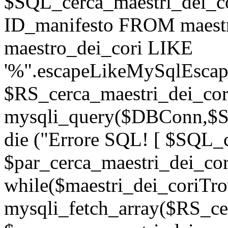
$SQL_cerca_maestri_dei_
ID_manifesto FROM maest
maestro_dei_cori LIKE
'%".escapeLikeMySqlEscape
$RS_cerca_maestri_dei_cor
mysqli_query($DBConn,$SQ
die ("Errore SQL! [ $SQL_c
$par_cerca_maestri_dei_cor
while($maestri_dei_coriTro
mysqli_fetch_array($RS_ce