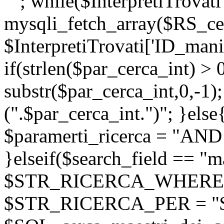
""; while($InterpretiTrovati
mysqli_fetch_array($RS_cer
$InterpretiTrovati['ID_manif
if(strlen($par_cerca_int) > 
substr($par_cerca_int,0,-1);
(".$par_cerca_int.")"; }else
$paramerti_ricerca = "AND
}elseif($search_field == "m
$STR_RICERCA_WHERE = "
$STR_RICERCA_PER = "