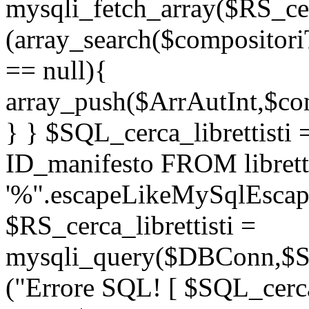
mysqli_fetch_array($RS_cer
(array_search($compositori
== null){
array_push($ArrAutInt,$com
} } $SQL_cerca_librettis
ID_manifesto FROM librett
'%".escapeLikeMySqlEscape
$RS_cerca_librettisti =
mysqli_query($DBConn,$SQL
("Errore SQL! [ $SQL_cerca_