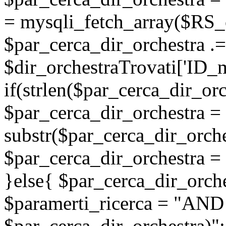
= mysqli_fetch_array($RS_c
$par_cerca_dir_orchestra .=
$dir_orchestraTrovati['ID_ma
if(strlen($par_cerca_dir_orc
$par_cerca_dir_orchestra =
substr($par_cerca_dir_orche
$par_cerca_dir_orchestra = 
}else{ $par_cerca_dir_orche
$paramerti_ricerca = "AND
$par_cerca_dir_orchestra)";