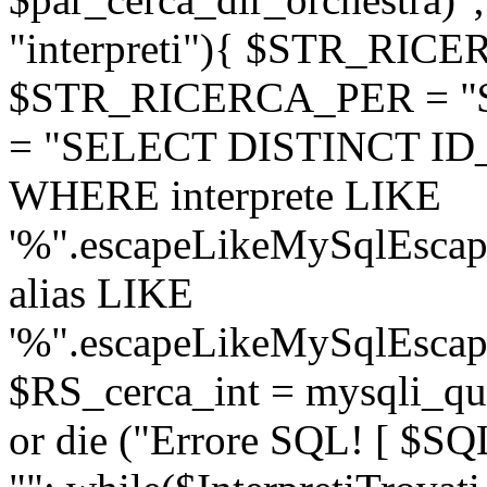
"interpreti"){ $STR_RICE
$STR_RICERCA_PER = "
= "SELECT DISTINCT ID_m
WHERE interprete LIKE
'%".escapeLikeMySqlEscap
alias LIKE
'%".escapeLikeMySqlEscape
$RS_cerca_int = mysqli_q
or die ("Errore SQL! [ $SQL