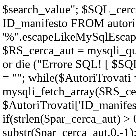
$search_value"; $SQL_ce
ID_manifesto FROM autor
'%".escapeLikeMySqlEscape
$RS_cerca_aut = mysqli_
or die ("Errore SQL! [ $SQ
= ""; while($AutoriTrovati 
mysqli_fetch_array($RS_cer
$AutoriTrovati['ID_manifest
if(strlen($par_cerca_aut) >
substr($par_cerca_aut,0,-1)