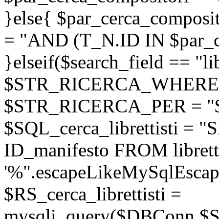
}else{ $par_cerca_composito
= "AND (T_N.ID IN $par_c
}elseif($search_field == "lib
$STR_RICERCA_WHERE = "l
$STR_RICERCA_PER = "
$SQL_cerca_librettisti =
ID_manifesto FROM librett
'%".escapeLikeMySqlEscape
$RS_cerca_librettisti =
mysqli_query($DBConn,$SQL