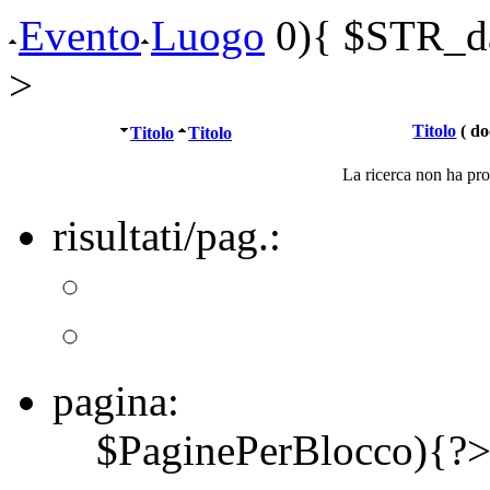
Evento
Luogo
0){ $STR_dat
>
Titolo
( do
Titolo
Titolo
La ricerca non ha prod
risultati/pag.:
pagina:
$PaginePerBlocco){?