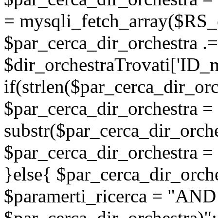
= mysqli_fetch_array($RS_c
$par_cerca_dir_orchestra .=
$dir_orchestraTrovati['ID_ma
if(strlen($par_cerca_dir_orc
$par_cerca_dir_orchestra =
substr($par_cerca_dir_orche
$par_cerca_dir_orchestra = 
}else{ $par_cerca_dir_orche
$paramerti_ricerca = "AND
$par_cerca_dir_orchestra)";