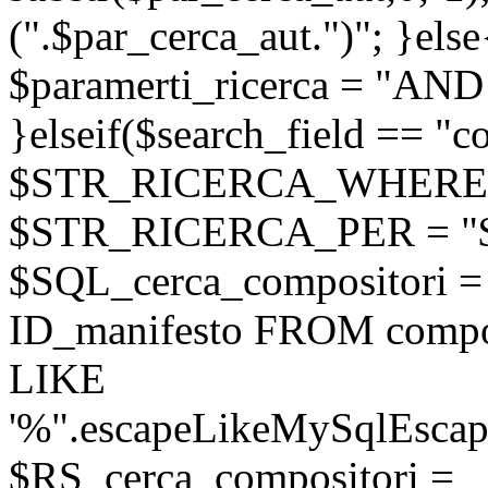
(".$par_cerca_aut.")"; }else
$paramerti_ricerca = "AND
}elseif($search_field == "c
$STR_RICERCA_WHERE = 
$STR_RICERCA_PER = "
$SQL_cerca_compositori
ID_manifesto FROM compo
LIKE
'%".escapeLikeMySqlEscape
$RS_cerca_compositori =