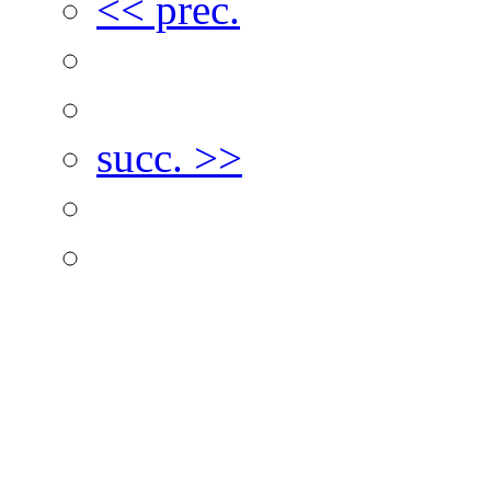
<< prec.
succ. >>