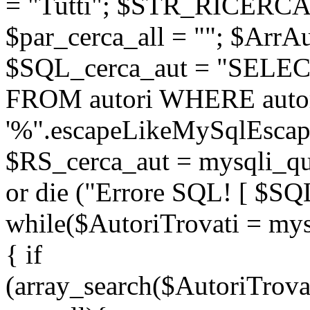
= "Tutti"; $STR_RICERCA
$par_cerca_all = ""; $ArrAu
$SQL_cerca_aut = "SELEC
FROM autori WHERE auto
'%".escapeLikeMySqlEscape
$RS_cerca_aut = mysqli_
or die ("Errore SQL! [ $SQ
while($AutoriTrovati = mys
{ if
(array_search($AutoriTrova