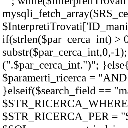
""; while($InterpretiTrovati
mysqli_fetch_array($RS_cer
$InterpretiTrovati['ID_manif
if(strlen($par_cerca_int) > 
substr($par_cerca_int,0,-1);
(".$par_cerca_int.")"; }else
$paramerti_ricerca = "AND
}elseif($search_field == "m
$STR_RICERCA_WHERE = "
$STR_RICERCA_PER = "