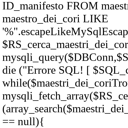
ID_manifesto FROM maest
maestro_dei_cori LIKE
'%".escapeLikeMySqlEscape
$RS_cerca_maestri_dei_cor
mysqli_query($DBConn,$SQ
die ("Errore SQL! [ $SQL_c
while($maestri_dei_coriTro
mysqli_fetch_array($RS_cer
(array_search($maestri_dei
== null){