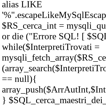
alias LIKE
'%".escapeLikeMySqlEscape
$RS_cerca_int = mysqli_q
or die ("Errore SQL! [ $SQL
while($InterpretiTrovati =
mysqli_fetch_array($RS_cer
(array_search($InterpretiTr
== null){
array_push($ArrAutInt,$Inte
} $SQL_cerca_maestri_de