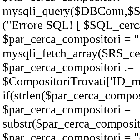
mysqli_query($DBConn,$SQ
("Errore SQL! [ $SQL_cerca
$par_cerca_compositori = "
mysqli_fetch_array($RS_ce
$par_cerca_compositori .=
$CompositoriTrovati['ID_man
if(strlen($par_cerca_compos
$par_cerca_compositori =
substr($par_cerca_composito
$par_cerca_compositori = "