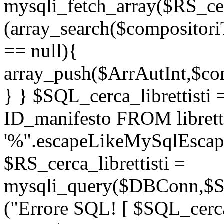
mysqli_fetch_array($RS_cer
(array_search($compositori
== null){
array_push($ArrAutInt,$com
} } $SQL_cerca_librettis
ID_manifesto FROM librett
'%".escapeLikeMySqlEscape
$RS_cerca_librettisti =
mysqli_query($DBConn,$SQL
("Errore SQL! [ $SQL_cerca_