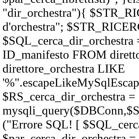
"dir_orchestra"){ $STR_
d'orchestra"; $STR_RICE
$SQL_cerca_dir_orchestr
ID_manifesto FROM dirett
direttore_orchestra LIKE
'%".escapeLikeMySqlEscape
$RS_cerca_dir_orchestra =
mysqli_query($DBConn,$SQ
("Errore SQL! [ $SQL_cerca
$par_cerca_dir_orchestra = 