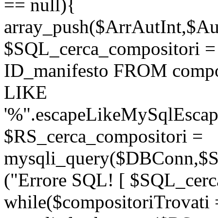
== null){
array_push($ArrAutInt,$Aut
$SQL_cerca_compositori
ID_manifesto FROM compo
LIKE
'%".escapeLikeMySqlEscape
$RS_cerca_compositori =
mysqli_query($DBConn,$SQ
("Errore SQL! [ $SQL_cerca
while($compositoriTrovati 