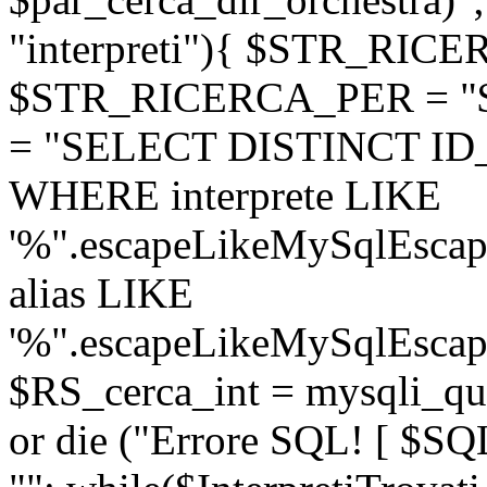
"interpreti"){ $STR_RICE
$STR_RICERCA_PER = "
= "SELECT DISTINCT ID_m
WHERE interprete LIKE
'%".escapeLikeMySqlEscap
alias LIKE
'%".escapeLikeMySqlEscape
$RS_cerca_int = mysqli_q
or die ("Errore SQL! [ $SQL