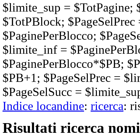
$limite_sup = $TotPagine;
$TotPBlock; $PageSelPrec =
$PaginePerBlocco; $PageSel
$limite_inf = $PaginePerB
$PaginePerBlocco*$PB; $P
$PB+1; $PageSelPrec = $li
$PageSelSucc = $limite_sup
Indice locandine
:
ricerca
: r
Risultati ricerca nomi