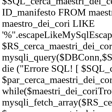
$SQL_cerca_maestri_dei_
ID_manifesto FROM maest
maestro_dei_cori LIKE
'%".escapeLikeMySqlEscape
$RS_cerca_maestri_dei_cor
mysqli_query($DBConn,$SQ
die ("Errore SQL! [ $SQL_c
$par_cerca_maestri_dei_cor
while($maestri_dei_coriTro
mysqli_fetch_array($RS_ce