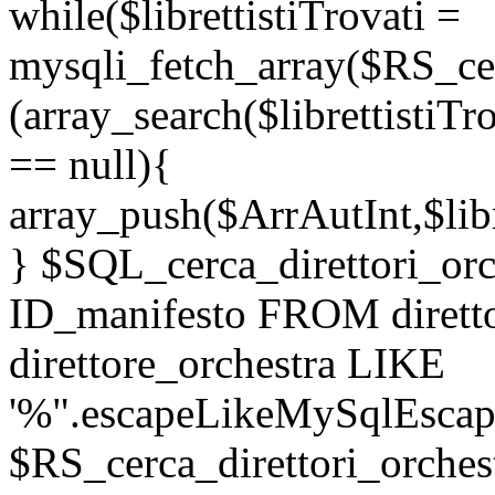
while($librettistiTrovati =
mysqli_fetch_array($RS_cerc
(array_search($librettistiTr
== null){
array_push($ArrAutInt,$libr
} $SQL_cerca_direttori_o
ID_manifesto FROM dirett
direttore_orchestra LIKE
'%".escapeLikeMySqlEscape
$RS_cerca_direttori_orches