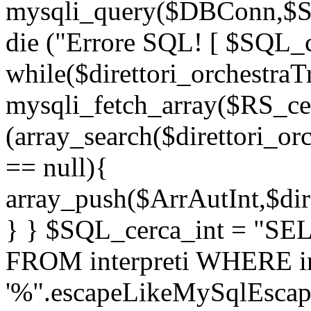
mysqli_query($DBConn,$SQL
die ("Errore SQL! [ $SQL_ce
while($direttori_orchestraT
mysqli_fetch_array($RS_cerc
(array_search($direttori_or
== null){
array_push($ArrAutInt,$dire
} } $SQL_cerca_int = "S
FROM interpreti WHERE in
'%".escapeLikeMySqlEscap