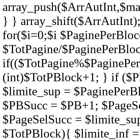
array_push($ArrAutInt,$mae
} } array_shift($ArrAutInt)
for($i=0;$i
$PaginePerBloc
$TotPagine/$PaginePerBloc
if(($TotPagine%$PaginePer
(int)$TotPBlock+1; } if ($P
$limite_sup = $PaginePerB
$PBSucc = $PB+1; $PageSel
$PageSelSucc = $limite_sup
$TotPBlock){ $limite_inf 