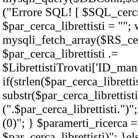
("Errore SQL! [ $SQL_cerca_
$par_cerca_librettisti = "";
mysqli_fetch_array($RS_cerc
$par_cerca_librettisti .=
$LibrettistiTrovati['ID_manif
if(strlen($par_cerca_libretti
substr($par_cerca_librettisti
(".$par_cerca_librettisti.")"
(0)"; } $paramerti_ricerc
$par_cerca_librettisti)"; }e