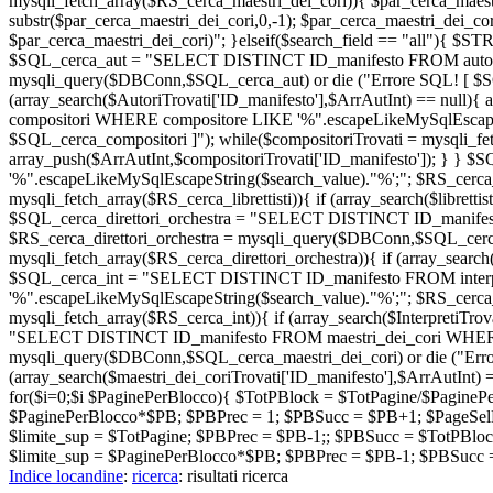
mysqli_fetch_array($RS_cerca_maestri_dei_cori)){ $par_cerca_maestri_
substr($par_cerca_maestri_dei_cori,0,-1); $par_cerca_maestri_dei_co
$par_cerca_maestri_dei_cori)"; }elseif($search_field == "all
$SQL_cerca_aut = "SELECT DISTINCT ID_manifesto FROM autori 
mysqli_query($DBConn,$SQL_cerca_aut) or die ("Errore SQL! [ $SQL
(array_search($AutoriTrovati['ID_manifesto'],$ArrAutInt) == nul
compositori WHERE compositore LIKE '%".escapeLikeMySqlEscapeSt
$SQL_cerca_compositori ]"); while($compositoriTrovati = mysqli_fet
array_push($ArrAutInt,$compositoriTrovati['ID_manifesto']); } } 
'%".escapeLikeMySqlEscapeString($search_value)."%';"; $RS_cerca_lib
mysqli_fetch_array($RS_cerca_librettisti)){ if (array_search($libretti
$SQL_cerca_direttori_orchestra = "SELECT DISTINCT ID_manifesto
$RS_cerca_direttori_orchestra = mysqli_query($DBConn,$SQL_cerca_di
mysqli_fetch_array($RS_cerca_direttori_orchestra)){ if (array_search(
$SQL_cerca_int = "SELECT DISTINCT ID_manifesto FROM interpre
'%".escapeLikeMySqlEscapeString($search_value)."%';"; $RS_cerca_
mysqli_fetch_array($RS_cerca_int)){ if (array_search($InterpretiTrov
"SELECT DISTINCT ID_manifesto FROM maestri_dei_cori WHERE ma
mysqli_query($DBConn,$SQL_cerca_maestri_dei_cori) or die ("Errore
(array_search($maestri_dei_coriTrovati['ID_manifesto'],$ArrAutInt) =
for($i=0;$i
$PaginePerBlocco){ $TotPBlock = $TotPagine/$PaginePerB
$PaginePerBlocco*$PB; $PBPrec = 1; $PBSucc = $PB+1; $PageSelPrec
$limite_sup = $TotPagine; $PBPrec = $PB-1;; $PBSucc = $TotPBlock
$limite_sup = $PaginePerBlocco*$PB; $PBPrec = $PB-1; $PBSucc = $
Indice locandine
:
ricerca
: risultati ricerca