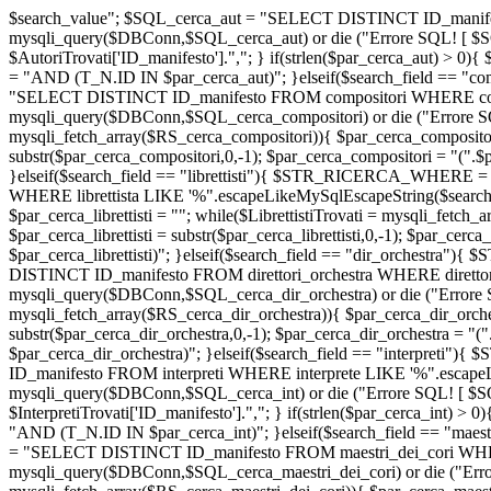
$search_value"; $SQL_cerca_aut = "SELECT DISTINCT ID_manifes
mysqli_query($DBConn,$SQL_cerca_aut) or die ("Errore SQL! [ $SQL
$AutoriTrovati['ID_manifesto'].","; } if(strlen($par_cerca_aut) > 0){
= "AND (T_N.ID IN $par_cerca_aut)"; }elseif($search_field 
"SELECT DISTINCT ID_manifesto FROM compositori WHERE compos
mysqli_query($DBConn,$SQL_cerca_compositori) or die ("Errore SQL
mysqli_fetch_array($RS_cerca_compositori)){ $par_cerca_compositori 
substr($par_cerca_compositori,0,-1); $par_cerca_compositori = "(".
}elseif($search_field == "librettisti"){ $STR_RICERCA_WHERE =
WHERE librettista LIKE '%".escapeLikeMySqlEscapeString($search_val
$par_cerca_librettisti = ""; while($LibrettistiTrovati = mysqli_fetch_arr
$par_cerca_librettisti = substr($par_cerca_librettisti,0,-1); $par_cerc
$par_cerca_librettisti)"; }elseif($search_field == "dir_orchest
DISTINCT ID_manifesto FROM direttori_orchestra WHERE direttore
mysqli_query($DBConn,$SQL_cerca_dir_orchestra) or die ("Errore SQ
mysqli_fetch_array($RS_cerca_dir_orchestra)){ $par_cerca_dir_orchest
substr($par_cerca_dir_orchestra,0,-1); $par_cerca_dir_orchestra = "
$par_cerca_dir_orchestra)"; }elseif($search_field == "interpr
ID_manifesto FROM interpreti WHERE interprete LIKE '%".escapeL
mysqli_query($DBConn,$SQL_cerca_int) or die ("Errore SQL! [ $SQL_c
$InterpretiTrovati['ID_manifesto'].","; } if(strlen($par_cerca_int) > 
"AND (T_N.ID IN $par_cerca_int)"; }elseif($search_field == "
= "SELECT DISTINCT ID_manifesto FROM maestri_dei_cori WHERE 
mysqli_query($DBConn,$SQL_cerca_maestri_dei_cori) or die ("Errore