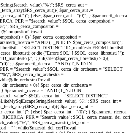
ing($search_value)."%';"; $RS_cerca_aut =
_fetch_array($RS_cerca_aut)){ $par_cerca_aut .=
r_cerca_aut.")"; }else{ $par_cerca_aut = "(0)"; } $paramerti_ricerca
RICERCA_PER = "
$search_value
"; $SQL_cerca_compositori =
;"; $RS_cerca_compositori =
e($CompositoriTrovati =
ompositori) > 0){ $par_cerca_compositori =
 $paramerti_ricerca = "AND (T_N.ID IN $par_cerca_compositori)";
librettisti = "SELECT DISTINCT ID_manifesto FROM librettisti
librettisti) or die ("Errore SQL! [ $SQL_cerca_librettisti ]");
'ID_manifesto'].","; } if(strlen($par_cerca_librettisti) > 0){
sti = "(0)"; } $paramerti_ricerca = "AND (T_N.ID IN
_PER = "
$search_value
"; $SQL_cerca_dir_orchestra = "SELECT
%';"; $RS_cerca_dir_orchestra =
hile($dir_orchestraTrovati =
a_dir_orchestra) > 0){ $par_cerca_dir_orchestra =
0)"; } $paramerti_ricerca = "AND (T_N.ID IN
search_value
"; $SQL_cerca_int = "SELECT DISTINCT
LikeMySqlEscapeString($search_value)."%';"; $RS_cerca_int =
i_fetch_array($RS_cerca_int)){ $par_cerca_int .=
ar_cerca_int.")"; }else{ $par_cerca_int = "(0)"; } $paramerti_ricerca =
$STR_RICERCA_PER = "
$search_value
"; $SQL_cerca_maestri_dei_cori
value)."%';"; $RS_cerca_maestri_dei_cori =
ri = ""; while($maestri_dei_coriTrovati =