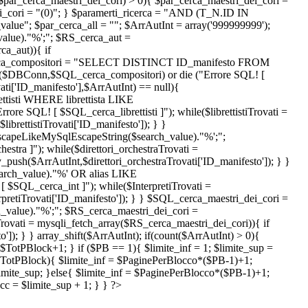
($par_cerca_maestri_dei_cori) > 0){ $par_cerca_maestri_dei_cori =
dei_cori = "(0)"; } $paramerti_ricerca = "AND (T_N.ID IN
_value
"; $par_cerca_all = ""; $ArrAutInt = array('999999999');
ue)."%';"; $RS_cerca_aut =
a_aut)){ if
QL_cerca_compositori = "SELECT DISTINCT ID_manifesto FROM
($DBConn,$SQL_cerca_compositori) or die ("Errore SQL! [
ti['ID_manifesto'],$ArrAutInt) == null){
ttisti WHERE librettista LIKE
re SQL! [ $SQL_cerca_librettisti ]"); while($librettistiTrovati =
ibrettistiTrovati['ID_manifesto']); } }
capeLikeMySqlEscapeString($search_value)."%';";
tra ]"); while($direttori_orchestraTrovati =
y_push($ArrAutInt,$direttori_orchestraTrovati['ID_manifesto']); } }
rch_value)."%' OR alias LIKE
$SQL_cerca_int ]"); while($InterpretiTrovati =
rpretiTrovati['ID_manifesto']); } } $SQL_cerca_maestri_dei_cori =
lue)."%';"; $RS_cerca_maestri_dei_cori =
ovati = mysqli_fetch_array($RS_cerca_maestri_dei_cori)){ if
]); } } array_shift($ArrAutInt); if(count($ArrAutInt) > 0){
otPBlock+1; } if ($PB == 1){ $limite_inf = 1; $limite_sup =
$TotPBlock){ $limite_inf = $PaginePerBlocco*($PB-1)+1;
mite_sup; }else{ $limite_inf = $PaginePerBlocco*($PB-1)+1;
 = $limite_sup + 1; } } ?>