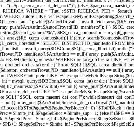
dei_cori .= $maestri_dei_coriTrovati['ID_manifesto'].","; } if(strlen
ri = "(".$par_cerca_maestri_dei_cori.")"; }else{ $par_cerca_maestri_
"){ $STR_RICERCA_WHERE = "Tutti"; $STR_RICERCA_PER = "
$search
WHERE autore LIKE '%".escapeLikeMySqlEscapeString($search_val
_cerca_aut ]"); while($AutoriTrovati = mysqli_fetch_array($RS_cerc
l){ array_push($ArrAutInt,$AutoriTrovati['ID_manifesto']); } } $S
ring($search_value)."%';"; $RS_cerca_compositori = mysqli_query
ch_array($RS_cerca_compositori)){ if (array_search($compositoriTrova
$SQL_cerca_librettisti = "SELECT DISTINCT ID_manifesto FROM libre
rettisti = mysqli_query($DBConn,$SQL_cerca_librettisti) or die ("Erro
stiTrovati['ID_manifesto'],$ArrAutInt) == null){ array_push($ArrAutInt,$l
 FROM direttori_orchestra WHERE direttore_orchestra LIKE '%".es
rettori_orchestra) or die ("Errore SQL! [ $SQL_cerca_direttori_orches
$direttori_orchestraTrovati['ID_manifesto'],$ArrAutInt) == null){ arra
ti WHERE interprete LIKE '%".escapeLikeMySqlEscapeString($sea
int = mysqli_query($DBConn,$SQL_cerca_int) or die ("Errore SQL! [ 
ati['ID_manifesto'],$ArrAutInt) == null){ array_push($ArrAutInt,$Inte
estro_dei_cori LIKE '%".escapeLikeMySqlEscapeString($search_va
 SQL! [ $SQL_cerca_maestri_dei_cori ]"); while($maestri_dei_coriTr
= null){ array_push($ArrAutInt,$maestri_dei_coriTrovati['ID_manifesto'
locco; if(($TotPagine%$PaginePerBlocco)!= 0){ $TotPBlock = (int)$T
 = $limite_inf; $PageSelSucc = $limite_sup + 1; }else if ($PB == 
; $PageSelPrec = $limite_inf - $PaginePerBlocco; $PageSelSucc = $li
PB+1; $PageSelPrec = $limite_inf - $PaginePerBlocco; $PageSelSucc