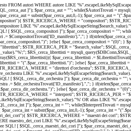
to FROM autori WHERE autore LIKE '%".escapeLikeMySqlEscapeStr
_cerca_aut ]"); $par_cerca_aut = ""; while($AutoriTrovati = mysqli
 $par_cerca_aut = substr($par_cerca_aut,0,-1); $par_cerca_aut = "(".$pa
== "compositori"){ $STR_RICERCA_WHERE = "compositori"; $STR_
itore LIKE '%".escapeLikeMySqlEscapeString($search_value)."%'
! [ $SQL_cerca_compositori ]"); $par_cerca_compositori = ""; whil
.= $CompositoriTrovati['ID_manifesto'].","; } if(strlen($par_cerca_c
$par_cerca_compositori.")"; }else{ $par_cerca_compositori = "(0)"; }
 "librettisti"; $STR_RICERCA_PER = "
$search_value
"; $SQL_cerca_
ue)."%';"; $RS_cerca_librettisti = mysqli_query($DBConn,$SQL_cerca_
ay($RS_cerca_librettisti)){ $par_cerca_librettisti .= $LibrettistiTrovati[
a_librettisti = "(".$par_cerca_librettisti.")"; }else{ $par_cerca_libretti
ra"){ $STR_RICERCA_WHERE = "direttori d'orchestra"; $STR_RICERCA
_orchestra LIKE '%".escapeLikeMySqlEscapeString($search_value)."
L! [ $SQL_cerca_dir_orchestra ]"); $par_cerca_dir_orchestra = ""; w
ra .= $dir_orchestraTrovati['ID_manifesto'].","; } if(strlen($par_cerc
(".$par_cerca_dir_orchestra.")"; }else{ $par_cerca_dir_orchestra = "(
eti"){ $STR_RICERCA_WHERE = "interpreti"; $STR_RICERCA_PER = "
$
ikeMySqlEscapeString($search_value)."%' OR alias LIKE '%".escape
erca_int ]"); $par_cerca_int = ""; while($InterpretiTrovati = mysql
0){ $par_cerca_int = substr($par_cerca_int,0,-1); $par_cerca_int = "(".$p
maestri_dei_cori"){ $STR_RICERCA_WHERE = "maestri dei cori"; 
maestro_dei_cori LIKE '%".escapeLikeMySqlEscapeString($search_
 SQL! [ $SQL_cerca_maestri_dei_cori ]"); $par_cerca_maestri_dei_co