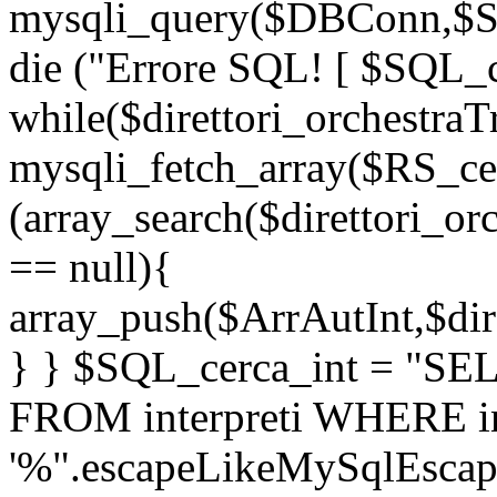
mysqli_query($DBConn,$SQL
die ("Errore SQL! [ $SQL_ce
while($direttori_orchestraT
mysqli_fetch_array($RS_cerc
(array_search($direttori_or
== null){
array_push($ArrAutInt,$dire
} } $SQL_cerca_int = "S
FROM interpreti WHERE in
'%".escapeLikeMySqlEscap