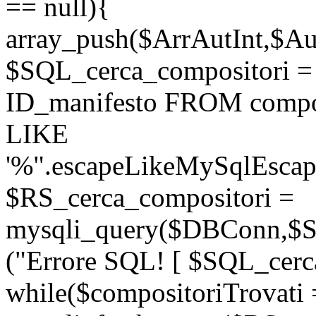
== null){
array_push($ArrAutInt,$Aut
$SQL_cerca_compositori
ID_manifesto FROM compo
LIKE
'%".escapeLikeMySqlEscape
$RS_cerca_compositori =
mysqli_query($DBConn,$SQ
("Errore SQL! [ $SQL_cerca
while($compositoriTrovati 