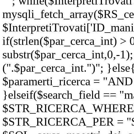
""; while($InterpretiTrovati
mysqli_fetch_array($RS_cer
$InterpretiTrovati['ID_manif
if(strlen($par_cerca_int) > 
substr($par_cerca_int,0,-1);
(".$par_cerca_int.")"; }else
$paramerti_ricerca = "AND
}elseif($search_field == "m
$STR_RICERCA_WHERE = "
$STR_RICERCA_PER = "