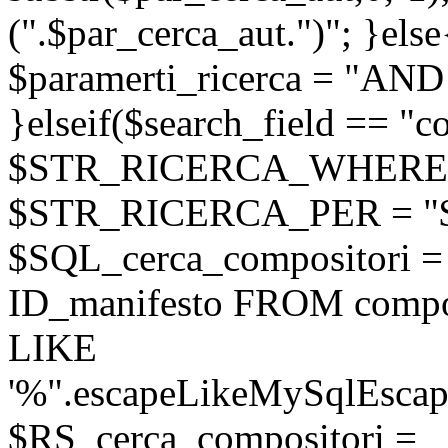
(".$par_cerca_aut.")"; }else
$paramerti_ricerca = "AND
}elseif($search_field == "c
$STR_RICERCA_WHERE = 
$STR_RICERCA_PER = "
$SQL_cerca_compositori
ID_manifesto FROM compo
LIKE
'%".escapeLikeMySqlEscape
$RS_cerca_compositori =