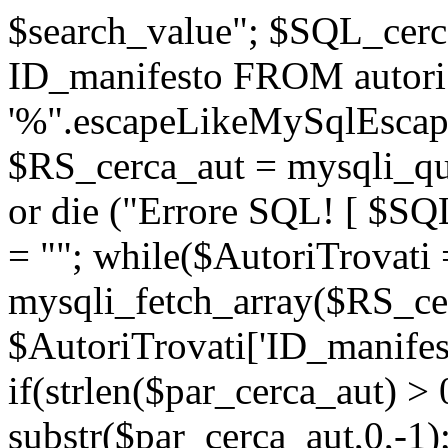
$search_value"; $SQL_ce
ID_manifesto FROM autor
'%".escapeLikeMySqlEscape
$RS_cerca_aut = mysqli_
or die ("Errore SQL! [ $SQ
= ""; while($AutoriTrovati 
mysqli_fetch_array($RS_cer
$AutoriTrovati['ID_manifest
if(strlen($par_cerca_aut) >
substr($par_cerca_aut,0,-1)