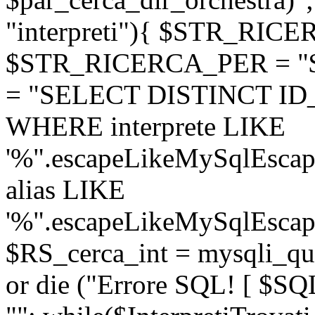
"interpreti"){ $STR_RICE
$STR_RICERCA_PER = "
= "SELECT DISTINCT ID_m
WHERE interprete LIKE
'%".escapeLikeMySqlEscap
alias LIKE
'%".escapeLikeMySqlEscape
$RS_cerca_int = mysqli_q
or die ("Errore SQL! [ $SQL