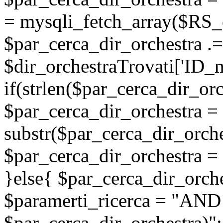
= mysqli_fetch_array($RS_c
$par_cerca_dir_orchestra .=
$dir_orchestraTrovati['ID_ma
if(strlen($par_cerca_dir_orc
$par_cerca_dir_orchestra =
substr($par_cerca_dir_orche
$par_cerca_dir_orchestra = 
}else{ $par_cerca_dir_orche
$paramerti_ricerca = "AND
$par_cerca_dir_orchestra)";