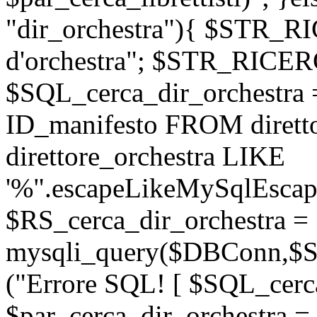
"dir_orchestra"){ $STR_
d'orchestra"; $STR_RICE
$SQL_cerca_dir_orchestr
ID_manifesto FROM dirett
direttore_orchestra LIKE
'%".escapeLikeMySqlEscape
$RS_cerca_dir_orchestra =
mysqli_query($DBConn,$SQ
("Errore SQL! [ $SQL_cerca
$par_cerca_dir_orchestra = 