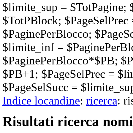
$limite_sup = $TotPagine;
$TotPBlock; $PageSelPrec =
$PaginePerBlocco; $PageSel
$limite_inf = $PaginePerB
$PaginePerBlocco*$PB; $P
$PB+1; $PageSelPrec = $li
$PageSelSucc = $limite_sup
Indice locandine
:
ricerca
: r
Risultati ricerca nomi