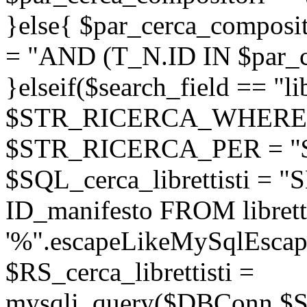
}else{ $par_cerca_composito
= "AND (T_N.ID IN $par_c
}elseif($search_field == "lib
$STR_RICERCA_WHERE = "l
$STR_RICERCA_PER = "
$SQL_cerca_librettisti =
ID_manifesto FROM librett
'%".escapeLikeMySqlEscape
$RS_cerca_librettisti =
mysqli_query($DBConn,$SQL