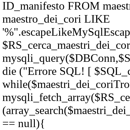
ID_manifesto FROM maest
maestro_dei_cori LIKE
'%".escapeLikeMySqlEscape
$RS_cerca_maestri_dei_cor
mysqli_query($DBConn,$SQ
die ("Errore SQL! [ $SQL_c
while($maestri_dei_coriTro
mysqli_fetch_array($RS_cer
(array_search($maestri_dei
== null){