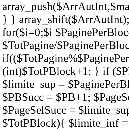
array_push($ArrAutInt,$mae
} } array_shift($ArrAutInt)
for($i=0;$i
$PaginePerBloc
$TotPagine/$PaginePerBloc
if(($TotPagine%$PaginePer
(int)$TotPBlock+1; } if ($P
$limite_sup = $PaginePerB
$PBSucc = $PB+1; $PageSel
$PageSelSucc = $limite_sup
$TotPBlock){ $limite_inf 