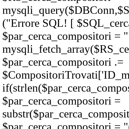
mysqli_query($DBConn,$SQ
("Errore SQL! [ $SQL_cerca
$par_cerca_compositori = "
mysqli_fetch_array($RS_ce
$par_cerca_compositori .=
$CompositoriTrovati['ID_man
if(strlen($par_cerca_compos
$par_cerca_compositori =
substr($par_cerca_composito
$par_cerca_compositori = "