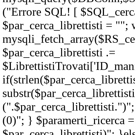
("Errore SQL! [ $SQL_cerca_
$par_cerca_librettisti = "";
mysqli_fetch_array($RS_cerc
$par_cerca_librettisti .=
$LibrettistiTrovati['ID_manif
if(strlen($par_cerca_libretti
substr($par_cerca_librettisti
(".$par_cerca_librettisti.")"
(0)"; } $paramerti_ricerc
$par_cerca_librettisti)"; }e