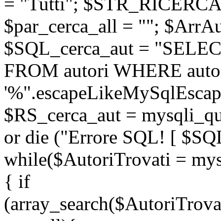
= "Tutti"; $STR_RICERCA
$par_cerca_all = ""; $ArrAu
$SQL_cerca_aut = "SELEC
FROM autori WHERE auto
'%".escapeLikeMySqlEscape
$RS_cerca_aut = mysqli_
or die ("Errore SQL! [ $SQ
while($AutoriTrovati = mys
{ if
(array_search($AutoriTrova