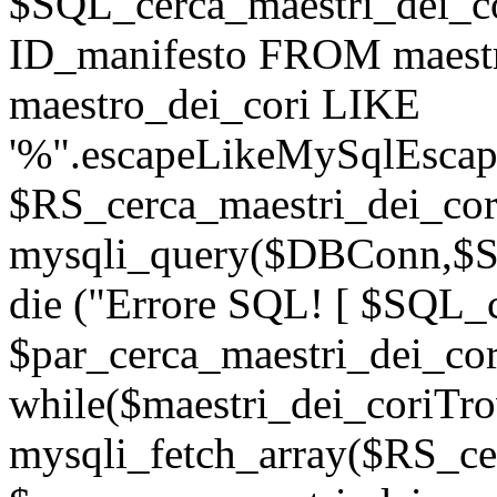
$SQL_cerca_maestri_dei_
ID_manifesto FROM maest
maestro_dei_cori LIKE
'%".escapeLikeMySqlEscape
$RS_cerca_maestri_dei_cor
mysqli_query($DBConn,$SQ
die ("Errore SQL! [ $SQL_c
$par_cerca_maestri_dei_cor
while($maestri_dei_coriTro
mysqli_fetch_array($RS_ce