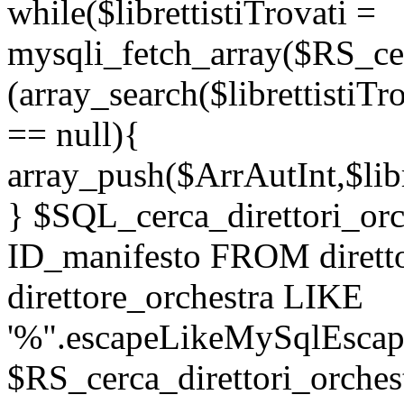
while($librettistiTrovati =
mysqli_fetch_array($RS_cerc
(array_search($librettistiTr
== null){
array_push($ArrAutInt,$libr
} $SQL_cerca_direttori_o
ID_manifesto FROM dirett
direttore_orchestra LIKE
'%".escapeLikeMySqlEscape
$RS_cerca_direttori_orches