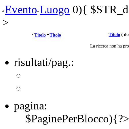
Evento
Luogo
0){ $STR_dat
>
Titolo
( do
Titolo
Titolo
La ricerca non ha prod
risultati/pag.:
pagina:
$PaginePerBlocco){?