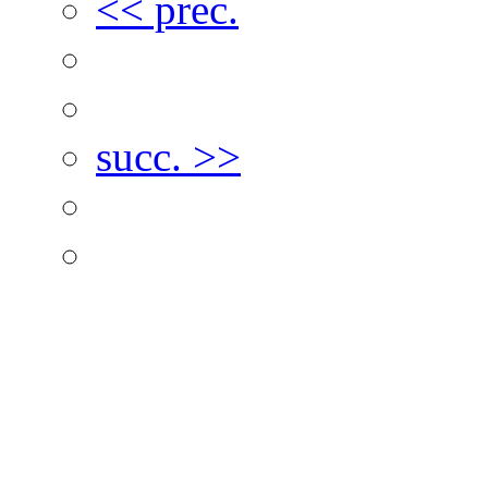
<< prec.
succ. >>