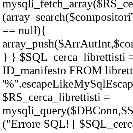
mysqli_fetch_array($RS_cer
(array_search($compositori
== null){
array_push($ArrAutInt,$com
} } $SQL_cerca_librettis
ID_manifesto FROM librett
'%".escapeLikeMySqlEscape
$RS_cerca_librettisti =
mysqli_query($DBConn,$SQL
("Errore SQL! [ $SQL_cerca_