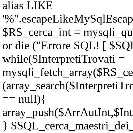
alias LIKE
'%".escapeLikeMySqlEscape
$RS_cerca_int = mysqli_q
or die ("Errore SQL! [ $SQL
while($InterpretiTrovati =
mysqli_fetch_array($RS_cer
(array_search($InterpretiTr
== null){
array_push($ArrAutInt,$Inte
} $SQL_cerca_maestri_de